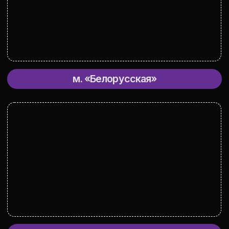
к своей вечеринке
Украшения
Мы украсим зал гелиевыми
шарами, фольгированными
цифрами
Фотограф
Фотограф, который сделает
вашей кампании классные