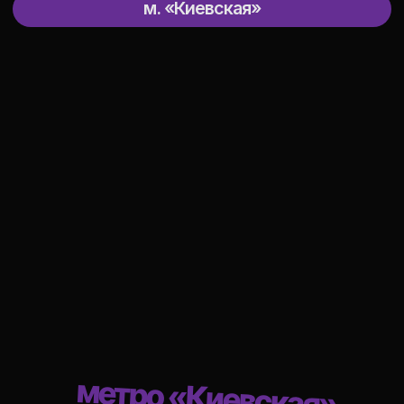
снимки на память!)
Диджей
Диджей под твое мероприятие
с крутыми треками!
Торт
Праздничный торт
на день рождения
метро «Киевская»