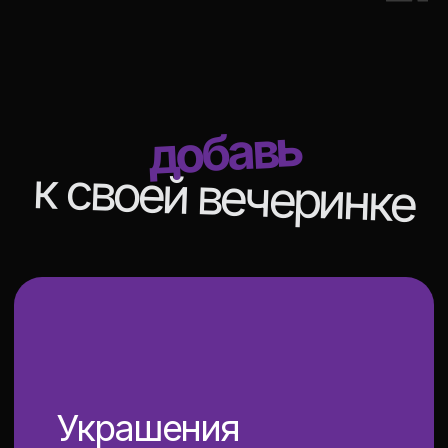
сделай свой
праздник
незабываемым
с нами
консоли
Фотограф/
видеограф