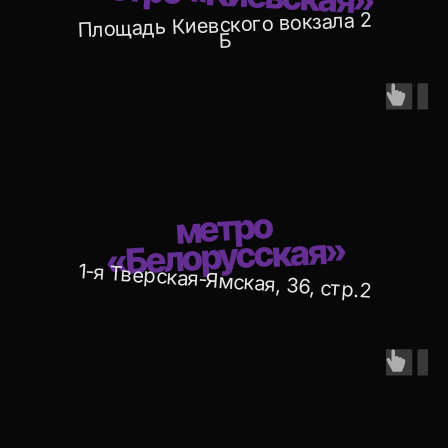
Площадь Киевского вокзала 2
Б
Ведущий
Шоу на выбор: бумажное,
мафия, квизы, науч-поп фокусы,
крио, ютуб, тик-ток, диско пати
и т. д.
метро
«Белорусская»
1-я Тверская-Ямская, 36, стр.2
Сервировка
Красиво разложим все блюда,
расставим приборы и бокалы