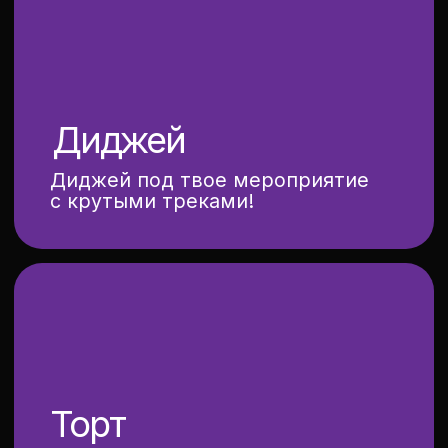
шоу- программы
фотозоны