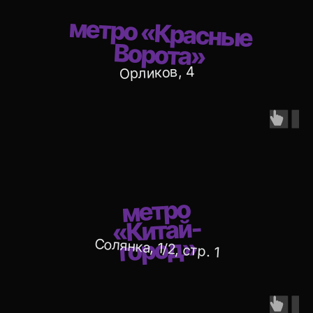
метро «Красные
Ворота»
Орликов, 4
Пицца
Пицца от шеф-повара
метро
Роллы
«Китай-
Сет роллов для твоей компании
город»
Солянка, 1/2, стр. 1